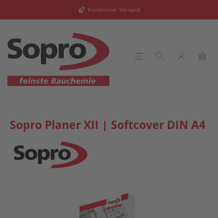
alt springen
Kostenloser Versand
Sopro Planer XII | Softcover DIN A4
Bildergalerie überspringen