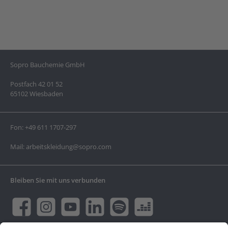
Sopro Bauchemie GmbH
Postfach 42 01 52
65102 Wiesbaden
Fon:
+49 611 1707-297
Mail:
arbeitskleidung@sopro.com
Bleiben Sie mit uns verbunden
Facebook
Instagram
YouTube
LinkedIn
twt.widget.communities.spotify.name
twt.widget.communities.deeze