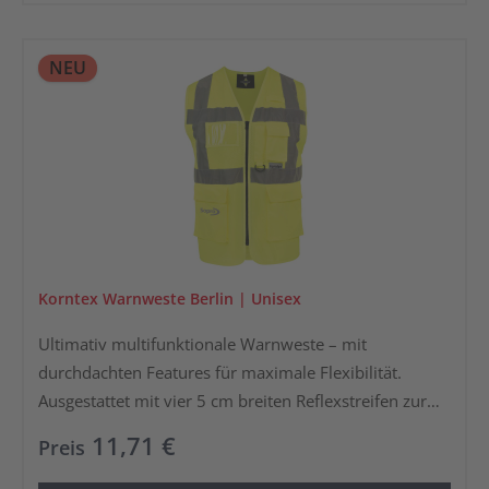
bieten viel Stauraum. Dank des mitgelieferten
Tragebeutels ist die Weste platzsparend verstaubar
und ideal für unterwegs.
NEU
Korntex Warnweste Berlin | Unisex
Ultimativ multifunktionale Warnweste – mit
durchdachten Features für maximale Flexibilität.
Ausgestattet mit vier 5 cm breiten Reflexstreifen zur
guten Sichtbarkeit, ID-Fenstertasche, Smartphone-
11,71 €
Preis
Tasche, Stiftlaschen und Schlüsselring. Die Weste
ermöglicht ein müheloses An- und Ausziehen durch