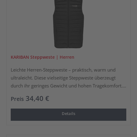
KARIBAN Steppweste | Herren
Leichte Herren-Steppweste – praktisch, warm und
ultraleicht. Diese vielseitige Steppweste überzeugt
durch ihr geringes Gewicht und hohen Tragekomfort.
Der widerstandsfähige, geschmeidige und
34,40 €
Preis
pflegeleichte Stoff sorgt für Langlebigkeit, während der
elastische Armausschnitt optimale Bewegungsfreiheit
Details
bietet.Die zwei praktischen Taschen mit Reißverschluss
bieten viel Stauraum. Dank des mitgelieferten
Tragebeutels ist die Weste platzsparend verstaubar