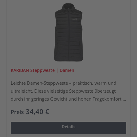
und ideal für unterwegs.
KARIBAN Steppweste | Damen
Leichte Damen-Steppweste – praktisch, warm und
ultraleicht. Diese vielseitige Steppweste überzeugt
durch ihr geringes Gewicht und hohen Tragekomfort.
Der widerstandsfähige, geschmeidige und
34,40 €
Preis
pflegeleichte Stoff sorgt für Langlebigkeit, während der
elastische Armausschnitt optimale Bewegungsfreiheit
Details
bietet.Die zwei praktischen Taschen mit Reißverschluss