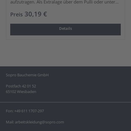
aufzutragen. Als Extralage über dem Pulli oder unter
der Jacke getragen ist sie ideal für die kühleren
30,19 €
Preis
Tage.Achtung, die Weste fällt sehr schmal aus!
Details
Sopro Bauchemie GmbH
Postfach 42 01 52
65102 Wiesbaden
Fon:
+49 611 1707-297
Mail:
arbeitskleidung@sopro.com