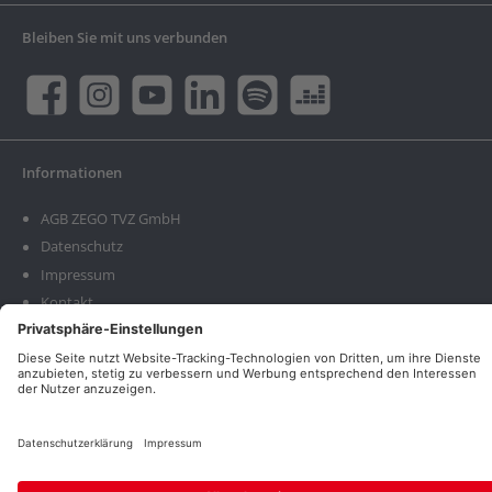
Bleiben Sie mit uns verbunden
Facebook
Instagram
YouTube
LinkedIn
twt.widget.communities.spotify.name
twt.widget.communities.deeze
Informationen
AGB ZEGO TVZ GmbH
Datenschutz
Impressum
Kontakt
* Alle Preise exkl. gesetzl. Mehrwertsteuer zzgl.
Versandkosten
und ggf.
Nachnahmegebühren, wenn nicht anders angegeben.
© 2026 Sopro Arbeitsbekleidung - Alle Rechte vorbehalten.