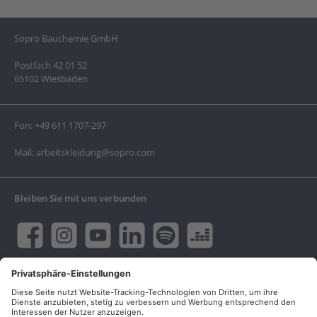
Sopro Bauchemie GmbH
Postfach 42 01 52
65102 Wiesbaden
Fon:
+49 611 1707-297
Mail:
arbeitskleidung@sopro.com
Bleiben Sie mit uns verbunden
Facebook
Instagram
YouTube
LinkedIn
twt.widget.communities.spotify.name
twt.widget.communities.deeze
Informationen
AGB ZEGO TVZ GmbH