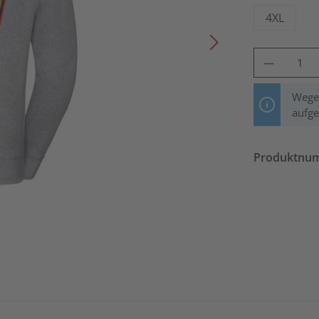
4XL
Produkt Anzahl: 
Wegen
aufg
Produktnu