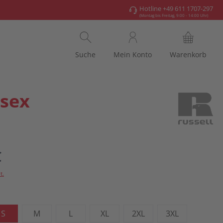
Hotline +49 611 1707-297
(Montag bis Freitag, 9:00 - 14:00 Uhr)
Suche
Mein Konto
Warenkorb
isex
€
t.
ählen
S
M
L
XL
2XL
3XL