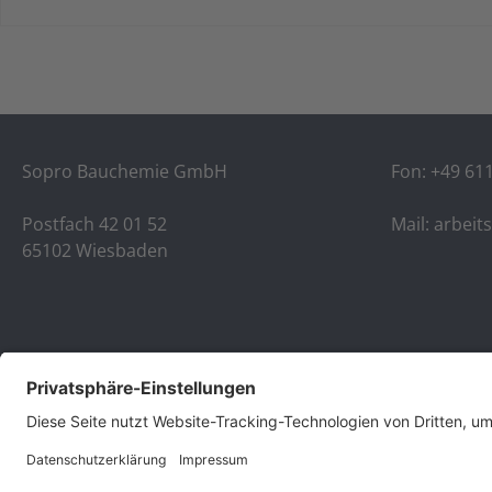
Sopro Bauchemie GmbH
Fon:
+49 61
Postfach 42 01 52
Mail:
arbeit
65102 Wiesbaden
* Alle Preise exkl. gesetzl. M