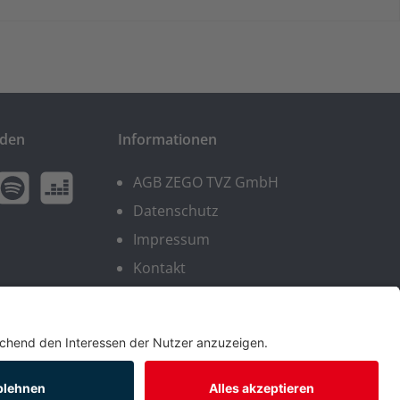
nden
Informationen
AGB ZEGO TVZ GmbH
n
wt.widget.communities.spotify.name
twt.widget.communities.deezer.name
Datenschutz
Impressum
Kontakt
enn nicht anders angegeben.