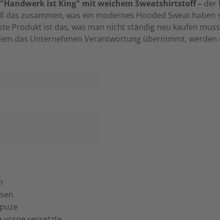
 "Handwerk ist King" mit weichem Sweatshirtstoff –
der 
l das zusammen, was ein modernes Hooded Sweat haben sollt
te Produkt ist das, was man nicht ständig neu kaufen muss."
ndem das Unternehmen Verantwortung übernimmt, werden die
gn
-Ösen
Kapuze
h vorne versetzte