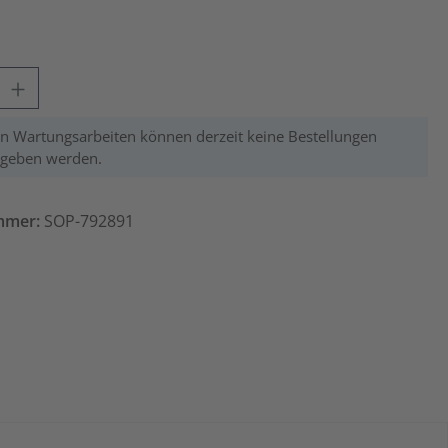
Gib den gewünschten Wert ein oder benutze die Schaltflächen um die Anzahl zu 
 Wartungsarbeiten können derzeit keine Bestellungen
egeben werden.
mmer:
SOP-792891