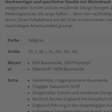
Hochwertiger und sportlicher Hoodie mit Motivdruck
zeitgemäßer Schnitt und ein modernes Design bringen al
Kleidungsstücke, die lange halten … denn das nachhaltigs
daran, Ihren Fußabdruck auf der Erde zu minimieren. I
nachhaltiges Arbeitsumfeld gesorgt.
Farbe
hellgrau
Größe
XS
, S
, M
, L
, XL
, 2XL
, 3XL
, 4XL
Materi
80% Baumwolle, 20% Polyester,
al
Oberstoff: 100% Baumwolle
Extra
Gekämmte, ringgesponnene Baumwolle
3-lagiger Sweatshirt-Stoff
Zeitgemäßer Schnitt und modernes Desi
Modisch flaches Zugband mit Knopfloch
Zugband-Führung in der doppellagigen 
Schlankere Schulterpartie und Ärmel, nac