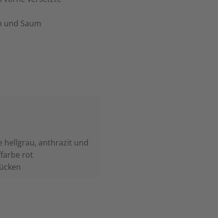
en und Saum
be hellgrau, anthrazit und
ffarbe rot
Rücken