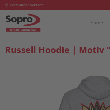
Kostenloser Versand
springen
Zur Hauptnavigation springen
Home
Russell Hoodie | Motiv 
Bildergalerie überspringen