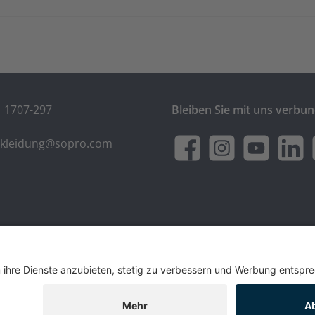
1 1707-297
Bleiben Sie mit uns verbu
skleidung@sopro.com
Facebook
Instagram
YouTube
LinkedI
t
ehrwertsteuer zzgl.
Versandkosten
und ggf. Nachnahmegebühren, w
© 2026 Sopro Arbeitsbekleidung - Alle Rechte vorbehalten.