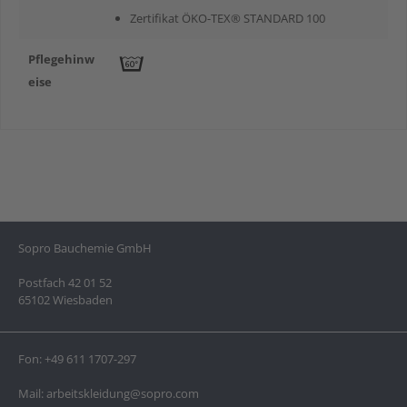
Zertifikat ÖKO-TEX® STANDARD 100
Pflegehinw
eise
Sopro Bauchemie GmbH
Postfach 42 01 52
65102 Wiesbaden
Fon:
+49 611 1707-297
Mail:
arbeitskleidung@sopro.com