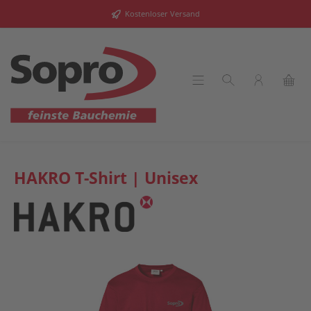
alt springen
Kostenloser Versand
HAKRO T-Shirt | Unisex
Bildergalerie überspringen