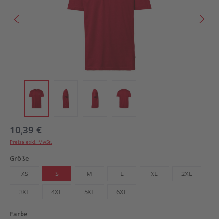
10,39 €
Preise exkl. MwSt.
auswählen
Größe
XS
S
M
L
XL
2XL
3XL
4XL
5XL
6XL
auswählen
Farbe