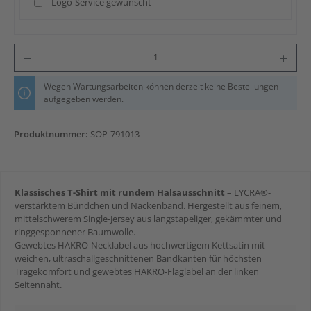
Logo-Service gewünscht
Produkt Anzahl: Gib den gewünschten Wert ein oder benutze die Schaltflächen um die An
Wegen Wartungsarbeiten können derzeit keine Bestellungen
aufgegeben werden.
Produktnummer:
SOP-791013
Klassisches T-Shirt mit rundem Halsausschnitt
– LYCRA®-
verstärktem Bündchen und Nackenband. Hergestellt aus feinem,
mittelschwerem Single-Jersey aus langstapeliger, gekämmter und
ringgesponnener Baumwolle.
Gewebtes HAKRO-Necklabel aus hochwertigem Kettsatin mit
weichen, ultraschallgeschnittenen Bandkanten für höchsten
Tragekomfort und gewebtes HAKRO-Flaglabel an der linken
Seitennaht.