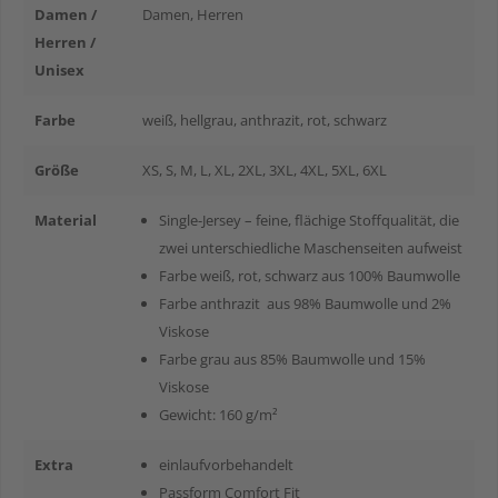
Damen /
Damen
, Herren
Herren /
Unisex
Farbe
weiß
, hellgrau
, anthrazit
, rot
, schwarz
Größe
XS
, S
, M
, L
, XL
, 2XL
, 3XL
, 4XL
, 5XL
, 6XL
Material
Single-Jersey – feine, flächige Stoffqualität, die
zwei unterschiedliche Maschenseiten aufweist
Farbe weiß, rot, schwarz aus 100% Baumwolle
Farbe anthrazit aus 98% Baumwolle und 2%
Viskose
Farbe grau aus 85% Baumwolle und 15%
Viskose
Gewicht: 160 g/m²
Extra
einlaufvorbehandelt
Passform Comfort Fit