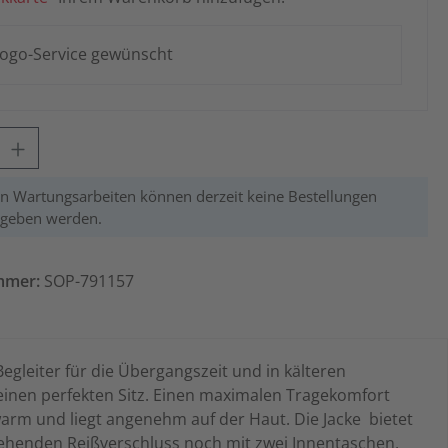
ogo-Service gewünscht
Gib den gewünschten Wert ein oder benutze die Schaltflächen um die Anzahl zu 
 Wartungsarbeiten können derzeit keine Bestellungen
egeben werden.
mmer:
SOP-791157
egleiter für die Übergangszeit und in kälteren
einen perfekten Sitz. Einen maximalen Tragekomfort
arm und liegt angenehm auf der Haut. Die Jacke bietet
gehenden Reißverschluss noch mit zwei Innentaschen,