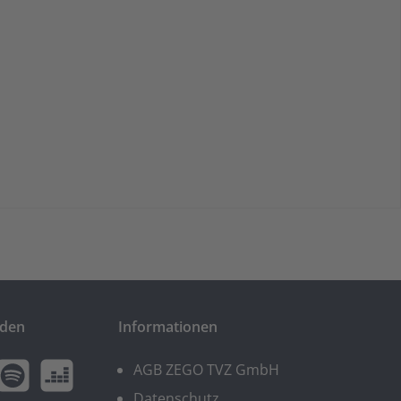
nden
Informationen
AGB ZEGO TVZ GmbH
n
wt.widget.communities.spotify.name
twt.widget.communities.deezer.name
Datenschutz