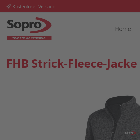
Kostenloser Versand
springen
Zur Hauptnavigation springen
Home
FHB Strick-Fleece-Jack
Bildergalerie überspringen