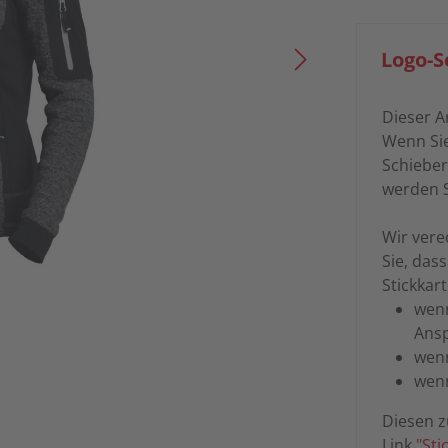
Logo-S
Dieser A
Wenn Sie
Schieber
werden S
Wir vere
Sie, das
Stickkart
wenn
Ans
wenn
wenn
Diesen z
Link
"Sti