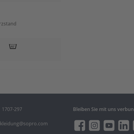
erzstand
1 1707-297
Bleiben Sie mit uns verbu
skleidung@sopro.com
Facebook
Instagram
YouTube
LinkedI
t