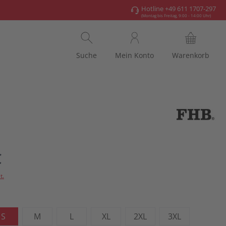
Hotline +49 611 1707-297
(Montag bis Freitag, 9:00 - 14:00 Uhr)
Suche
Mein Konto
Warenkorb
€
t.
ählen
S
M
L
XL
2XL
3XL