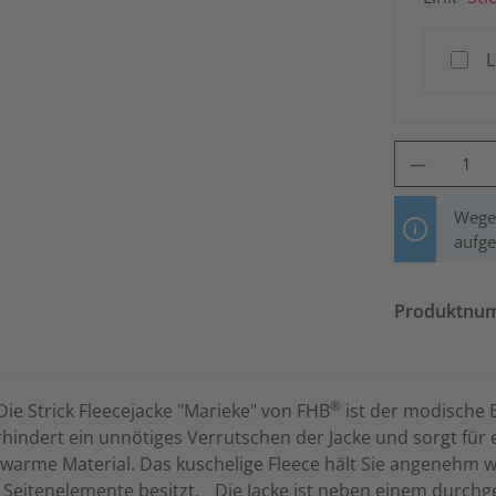
L
Produkt Anzahl: 
Wegen
aufg
Produktnu
®
Die Strick Fleecejacke "Marieke" von FHB
ist der modische B
ndert ein unnötiges Verrutschen der Jacke und sorgt für 
arme Material. Das kuschelige Fleece hält Sie angenehm w
e Seitenelemente besitzt. Die Jacke ist neben einem durch